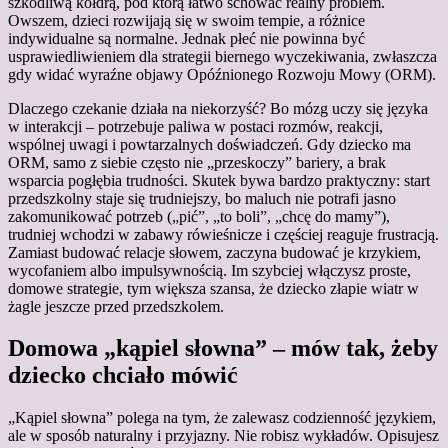
szkodliwą kołdrą, pod którą łatwo schować realny problem.
Owszem, dzieci rozwijają się w swoim tempie, a różnice
indywidualne są normalne. Jednak płeć nie powinna być
usprawiedliwieniem dla strategii biernego wyczekiwania, zwłaszcza
gdy widać wyraźne objawy Opóźnionego Rozwoju Mowy (ORM).
Dlaczego czekanie działa na niekorzyść? Bo mózg uczy się języka
w interakcji – potrzebuje paliwa w postaci rozmów, reakcji,
wspólnej uwagi i powtarzalnych doświadczeń. Gdy dziecko ma
ORM, samo z siebie często nie „przeskoczy” bariery, a brak
wsparcia pogłębia trudności. Skutek bywa bardzo praktyczny: start
przedszkolny staje się trudniejszy, bo maluch nie potrafi jasno
zakomunikować potrzeb („pić”, „to boli”, „chcę do mamy”),
trudniej wchodzi w zabawy rówieśnicze i częściej reaguje frustracją.
Zamiast budować relacje słowem, zaczyna budować je krzykiem,
wycofaniem albo impulsywnością. Im szybciej włączysz proste,
domowe strategie, tym większa szansa, że dziecko złapie wiatr w
żagle jeszcze przed przedszkolem.
Domowa „kąpiel słowna” – mów tak, żeby
dziecko chciało mówić
„Kąpiel słowna” polega na tym, że zalewasz codzienność językiem,
ale w sposób naturalny i przyjazny. Nie robisz wykładów. Opisujesz