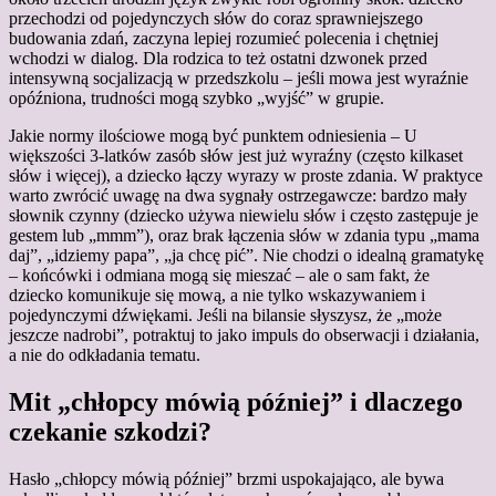
przechodzi od pojedynczych słów do coraz sprawniejszego
budowania zdań, zaczyna lepiej rozumieć polecenia i chętniej
wchodzi w dialog. Dla rodzica to też ostatni dzwonek przed
intensywną socjalizacją w przedszkolu – jeśli mowa jest wyraźnie
opóźniona, trudności mogą szybko „wyjść” w grupie.
Jakie normy ilościowe mogą być punktem odniesienia – U
większości 3-latków zasób słów jest już wyraźny (często kilkaset
słów i więcej), a dziecko łączy wyrazy w proste zdania. W praktyce
warto zwrócić uwagę na dwa sygnały ostrzegawcze: bardzo mały
słownik czynny (dziecko używa niewielu słów i często zastępuje je
gestem lub „mmm”), oraz brak łączenia słów w zdania typu „mama
daj”, „idziemy papa”, „ja chcę pić”. Nie chodzi o idealną gramatykę
– końcówki i odmiana mogą się mieszać – ale o sam fakt, że
dziecko komunikuje się mową, a nie tylko wskazywaniem i
pojedynczymi dźwiękami. Jeśli na bilansie słyszysz, że „może
jeszcze nadrobi”, potraktuj to jako impuls do obserwacji i działania,
a nie do odkładania tematu.
Mit „chłopcy mówią później” i dlaczego
czekanie szkodzi?
Hasło „chłopcy mówią później” brzmi uspokajająco, ale bywa