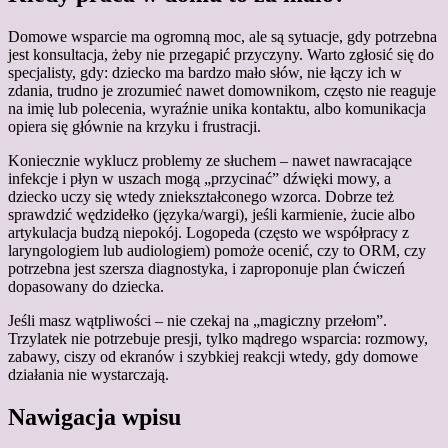
Domowe wsparcie ma ogromną moc, ale są sytuacje, gdy potrzebna
jest konsultacja, żeby nie przegapić przyczyny. Warto zgłosić się do
specjalisty, gdy: dziecko ma bardzo mało słów, nie łączy ich w
zdania, trudno je zrozumieć nawet domownikom, często nie reaguje
na imię lub polecenia, wyraźnie unika kontaktu, albo komunikacja
opiera się głównie na krzyku i frustracji.
Koniecznie wyklucz problemy ze słuchem – nawet nawracające
infekcje i płyn w uszach mogą „przycinać” dźwięki mowy, a
dziecko uczy się wtedy zniekształconego wzorca. Dobrze też
sprawdzić wędzidełko (języka/wargi), jeśli karmienie, żucie albo
artykulacja budzą niepokój. Logopeda (często we współpracy z
laryngologiem lub audiologiem) pomoże ocenić, czy to ORM, czy
potrzebna jest szersza diagnostyka, i zaproponuje plan ćwiczeń
dopasowany do dziecka.
Jeśli masz wątpliwości – nie czekaj na „magiczny przełom”.
Trzylatek nie potrzebuje presji, tylko mądrego wsparcia: rozmowy,
zabawy, ciszy od ekranów i szybkiej reakcji wtedy, gdy domowe
działania nie wystarczają.
Nawigacja wpisu