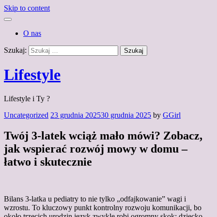
Skip to content
O nas
Szukaj:
Lifestyle
Lifestyle i Ty ?
Uncategorized
23 grudnia 2025
30 grudnia 2025
by
GGirl
Twój 3-latek wciąż mało mówi? Zobacz,
jak wspierać rozwój mowy w domu –
łatwo i skutecznie
Bilans 3-latka u pediatry to nie tylko „odfajkowanie” wagi i
wzrostu. To kluczowy punkt kontrolny rozwoju komunikacji, bo
około trzecich urodzin język zwykle robi ogromny skok: dziecko