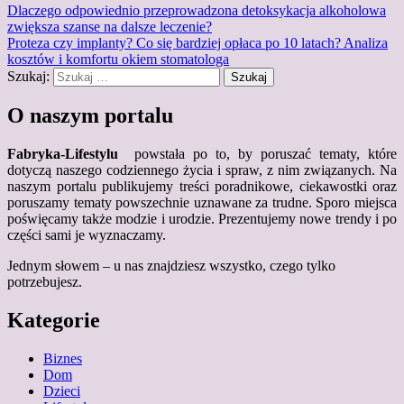
Dlaczego odpowiednio przeprowadzona detoksykacja alkoholowa
zwiększa szanse na dalsze leczenie?
Proteza czy implanty? Co się bardziej opłaca po 10 latach? Analiza
kosztów i komfortu okiem stomatologa
Szukaj:
O naszym portalu
Fabryka-Lifestylu
powstała po to, by poruszać tematy, które
dotyczą naszego codziennego życia i spraw, z nim związanych. Na
naszym portalu publikujemy treści poradnikowe, ciekawostki oraz
poruszamy tematy powszechnie uznawane za trudne. Sporo miejsca
poświęcamy także modzie i urodzie. Prezentujemy nowe trendy i po
części sami je wyznaczamy.
Jednym słowem – u nas znajdziesz wszystko, czego tylko
potrzebujesz.
Kategorie
Biznes
Dom
Dzieci