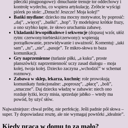
piłeczki pingpongowe): dmuchanie trenuje tor oddechowy i
kontrolę wydechu, co wspiera artykulację. Zróbcie wyścigi
piórek po stole: „Dmuch! Jeszcze! Moja kolej!”
Bańki mydlane
: dziecko ma mocny motywator, by poprosić:
„daj”, „więcej”, „bańki”, „hop”. Ty modelujesz krótkie frazy,
a ono szybko łapie, że słowo uruchamia zabawę.
Układanki lewopółkulowe i sekwencje
(dopasuj wzór, ułóż
rytm: czerwony/niebieski/czerwony): wspierają
porządkowanie, przewidywanie i uważność. Komentuj: „taki
sam”, „tu”, „nie”, „pasuje”. Te mikro-słowa to baza
komunikacji.
Gry naprzemienne
(turlanie piłki, „a kuku”, proste
planszówki): naprzemienność uczy zasad dialogu – moja
kolej, twoja kolej. Dziecko zaczyna „wchodzić” w schemat
rozmowy.
Zabawa w sklep, lekarza, kuchnię
: role prowokują
komunikaty funkcjonalne: „poproszę”, „płacę”, „boli”,
„smaczne”. Daj dziecku władzę w zabawie: niech ono
rozdaje łyżki, leczy misia, sprzedaje jabłko – wtedy ma
powód, by użyć słów.
Najważniejsze: chwal próbę, nie perfekcję. Jeśli padnie pół słowa –
super. Ty dopowiadasz resztę, ale nie wymagaj powtórki „idealnie”.
Kiedy praca w domu to za mało?