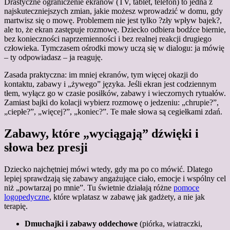
Drastyczne ograniczenie ekranów (TV, tablet, telefon) to jedna z
najskuteczniejszych zmian, jakie możesz wprowadzić w domu, gdy
martwisz się o mowę. Problemem nie jest tylko ?zły wpływ bajek?,
ale to, że ekran zastępuje rozmowę. Dziecko odbiera bodźce biernie,
bez konieczności naprzemienności i bez realnej reakcji drugiego
człowieka. Tymczasem ośrodki mowy uczą się w dialogu: ja mówię
– ty odpowiadasz – ja reaguję.
Zasada praktyczna: im mniej ekranów, tym więcej okazji do
kontaktu, zabawy i „żywego” języka. Jeśli ekran jest codziennym
tłem, wyłącz go w czasie posiłków, zabawy i wieczornych rytuałów.
Zamiast bajki do kolacji wybierz rozmowę o jedzeniu: „chrupie?”,
„ciepłe?”, „więcej?”, „koniec?”. Te małe słowa są cegiełkami zdań.
Zabawy, które „wyciągają” dźwięki i
słowa bez presji
Dziecko najchętniej mówi wtedy, gdy ma po co mówić. Dlatego
lepiej sprawdzają się zabawy angażujące ciało, emocje i wspólny cel
niż „powtarzaj po mnie”. Tu świetnie działają różne
pomoce
logopedyczne
, które wplatasz w zabawę jak gadżety, a nie jak
terapię.
Dmuchajki i zabawy oddechowe
(piórka, wiatraczki,